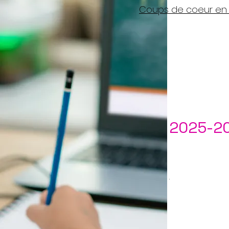
Coups de coeur en a
2025-2
.