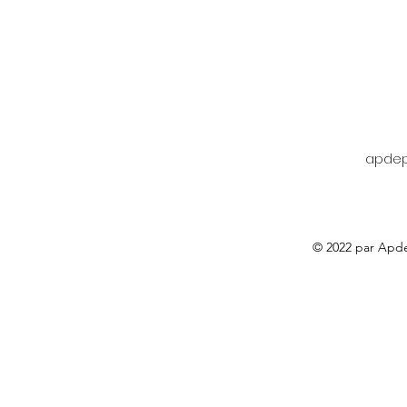
apdep
© 2022 par Apde